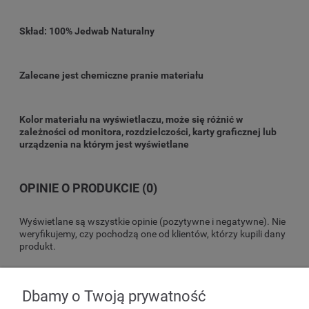
Skład: 100% Jedwab Naturalny
Zalecane jest chemiczne pranie materiału
Kolor materiału na wyświetlaczu, może się różnić w
zależności od monitora, rozdzielczości, karty graficznej lub
urządzenia na którym jest wyświetlane
OPINIE O PRODUKCIE (0)
Wyświetlane są wszystkie opinie (pozytywne i negatywne). Nie
weryfikujemy, czy pochodzą one od klientów, którzy kupili dany
produkt.
Dbamy o Twoją prywatność