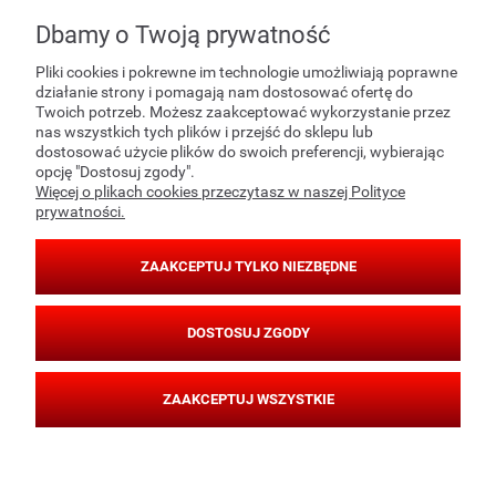
Dbamy o Twoją prywatność
POMOC
Pliki cookies i pokrewne im technologie umożliwiają poprawne
działanie strony i pomagają nam dostosować ofertę do
Twoich potrzeb. Możesz zaakceptować wykorzystanie przez
nas wszystkich tych plików i przejść do sklepu lub
MOJE KONTO
dostosować użycie plików do swoich preferencji, wybierając
opcję "Dostosuj zgody".
Więcej o plikach cookies przeczytasz w naszej Polityce
prywatności.
PŁATNOŚCI I DOSTAWA
ZAAKCEPTUJ TYLKO NIEZBĘDNE
INFORMACJE
DOSTOSUJ ZGODY
O NAS
ZAAKCEPTUJ WSZYSTKIE
POKAŻ PEŁNĄ WERSJĘ STRONY