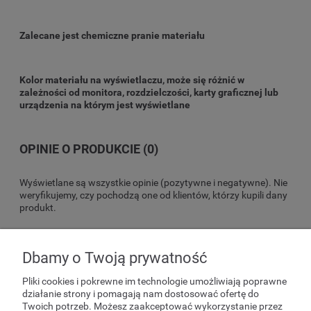
Zalecane jest chemiczne pranie materiału
Kolor materiału na wyświetlaczu, może się różnić w
zależności od monitora, rozdzielczości, karty graficznej lub
urządzenia na którym jest wyświetlane
OPINIE O PRODUKCIE (0)
Wyświetlane są wszystkie opinie (pozytywne i negatywne). Nie
weryfikujemy, czy pochodzą one od klientów, którzy kupili dany
produkt.
Dbamy o Twoją prywatność
POMOC
Pliki cookies i pokrewne im technologie umożliwiają poprawne
działanie strony i pomagają nam dostosować ofertę do
Twoich potrzeb. Możesz zaakceptować wykorzystanie przez