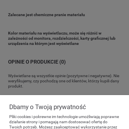
Zalecane jest chemiczne pranie materiału
Kolor materiału na wyświetlaczu, może się różnić w
zależności od monitora, rozdzielczości, karty graficznej lub
urządzenia na którym jest wyświetlane
OPINIE O PRODUKCIE (0)
Wyświetlane są wszystkie opinie (pozytywne i negatywne). Nie
weryfikujemy, czy pochodzą one od klientów, którzy kupili dany
produkt.
Dbamy o Twoją prywatność
POMOC
Pliki cookies i pokrewne im technologie umożliwiają poprawne
działanie strony i pomagają nam dostosować ofertę do
Twoich potrzeb. Możesz zaakceptować wykorzystanie przez