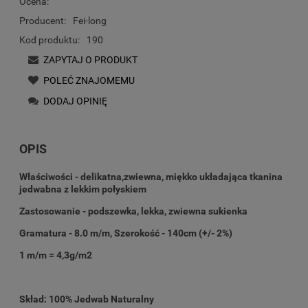
Ocena:
Producent:
Fei-long
Kod produktu:
190
ZAPYTAJ O PRODUKT
POLEĆ ZNAJOMEMU
DODAJ OPINIĘ
OPIS
Właściwości - delikatna,zwiewna, miękko układająca tkanina
jedwabna z lekkim połyskiem
Zastosowanie - podszewka, lekka, zwiewna sukienka
Gramatura - 8.0 m/m, Szerokość - 140cm (+/- 2%)
1 m/m = 4,3g/m2
Skład: 100% Jedwab Naturalny