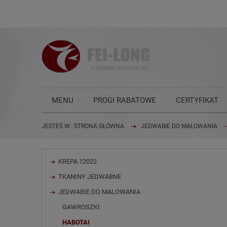
MENU
PROGI RABATOWE
CERTYFIKAT
KONTAKT
JAK DBAĆ O JEDWAB?
JESTEŚ W:
STRONA GŁÓWNA
JEDWABIE DO MALOWANIA
KREPA 12022
TKANINY JEDWABNE
JEDWABIE DO MALOWANIA
GAWROSZKI
HABOTAI