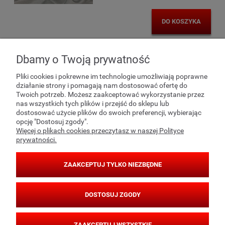
DO KOSZYKA
Dbamy o Twoją prywatność
POMOC
Pliki cookies i pokrewne im technologie umożliwiają poprawne
działanie strony i pomagają nam dostosować ofertę do
Twoich potrzeb. Możesz zaakceptować wykorzystanie przez
nas wszystkich tych plików i przejść do sklepu lub
MOJE KONTO
dostosować użycie plików do swoich preferencji, wybierając
opcję "Dostosuj zgody".
Więcej o plikach cookies przeczytasz w naszej Polityce
prywatności.
PŁATNOŚCI I DOSTAWA
ZAAKCEPTUJ TYLKO NIEZBĘDNE
INFORMACJE
DOSTOSUJ ZGODY
O NAS
ZAAKCEPTUJ WSZYSTKIE