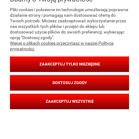
Pliki cookies i pokrewne im technologie umożliwiają poprawne
PŁATNOŚCI I DOSTAWA
działanie strony i pomagają nam dostosować ofertę do
Twoich potrzeb. Możesz zaakceptować wykorzystanie przez
nas wszystkich tych plików i przejść do sklepu lub
dostosować użycie plików do swoich preferencji, wybierając
INFORMACJE
opcję "Dostosuj zgody".
Więcej o plikach cookies przeczytasz w naszej Polityce
prywatności.
O NAS
ZAAKCEPTUJ TYLKO NIEZBĘDNE
POKAŻ PEŁNĄ WERSJĘ STRONY
DOSTOSUJ ZGODY
SKLEP INTERNETOWY SHOPER.PL
ZAAKCEPTUJ WSZYSTKIE