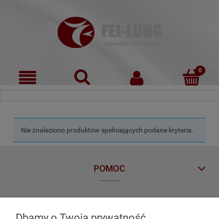
Nie znaleziono produktów spełniających podane kryteria.
POMOC
MOJE KONTO
Dbamy o Twoją prywatność