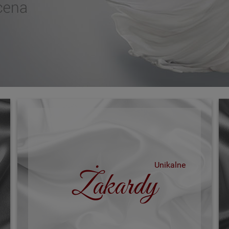
Unikalne
Żakardy