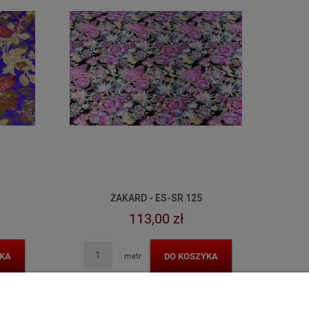
ŻAKARD - ES-SR 125
113,00 zł
KA
DO KOSZYKA
metr