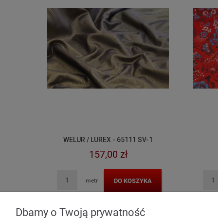
WELUR / LUREX - 65111 SV-1
157,00 zł
DO KOSZYKA
metr
Dbamy o Twoją prywatność