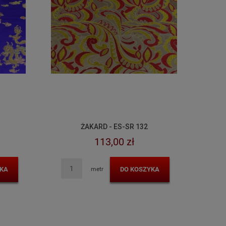
ŻAKARD - ES-SR 132
113,00 zł
KA
DO KOSZYKA
metr