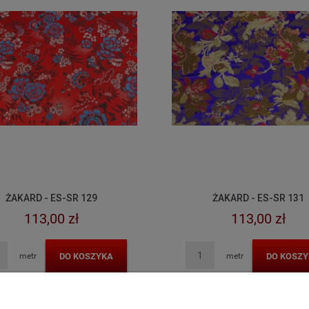
ŻAKARD - ES-SR 129
ŻAKARD - ES-SR 131
113,00 zł
113,00 zł
DO KOSZYKA
DO KOSZY
metr
metr