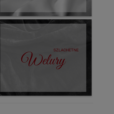
SZLACHETNE
Welury