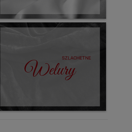
SZLACHETNE
Welury