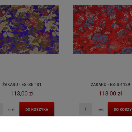
ŻAKARD - ES-SR 131
ŻAKARD - ES-SR 129
113,00 zł
113,00 zł
DO KOSZYKA
DO KOSZY
metr
metr