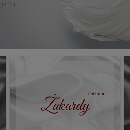
Unikalne
Żakardy