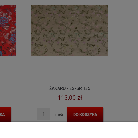
ŻAKARD - ES-SR 135
113,00 zł
KA
DO KOSZYKA
metr