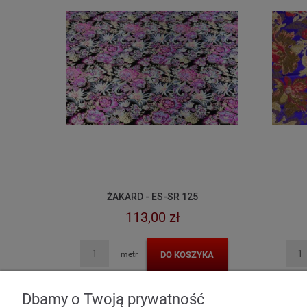
ŻAKARD - ES-SR 125
113,00 zł
DO KOSZYKA
metr
Dbamy o Twoją prywatność