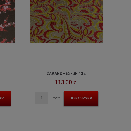
ŻAKARD - ES-SR 132
113,00 zł
KA
DO KOSZYKA
metr